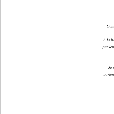
Comm
A la b
par leu
Je 
partena