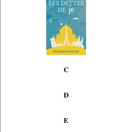
C
D
E