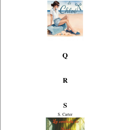
Q
R
S
S. Carter