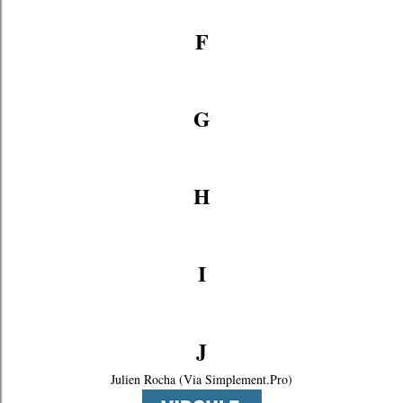
F
G
H
I
J
Julien Rocha (Via Simplement.Pro)