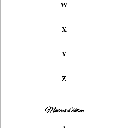
W
X
Y
Z
Maisons d'édition
A