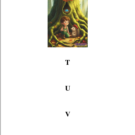
T
U
V