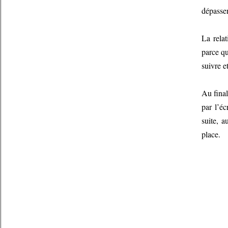
dépassen
La rela
parce qu
suivre e
Au final
par l’éc
suite, 
place.