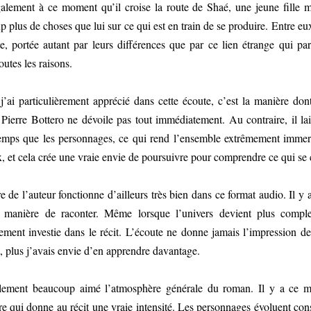
galement à ce moment qu’il croise la route de Shaé, une jeune fille 
 plus de choses que lui sur ce qui est en train de se produire. Entre
te, portée autant par leurs différences que par ce lien étrange qui pa
outes les raisons.
’ai particulièrement apprécié dans cette écoute, c’est la manière don
 Pierre Bottero ne dévoile pas tout immédiatement. Au contraire, il lai
mps que les personnages, ce qui rend l’ensemble extrêmement immers
, et cela crée une vraie envie de poursuivre pour comprendre ce qui se 
re de l’auteur fonctionne d’ailleurs très bien dans ce format audio. Il y
 manière de raconter. Même lorsque l’univers devient plus comple
ment investie dans le récit. L’écoute ne donne jamais l’impression de d
, plus j’avais envie d’en apprendre davantage.
alement beaucoup aimé l’atmosphère générale du roman. Il y a ce mé
ire qui donne au récit une vraie intensité. Les personnages évoluent co