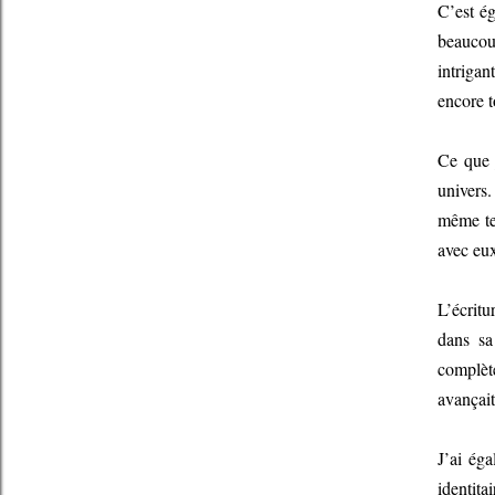
C’est é
beaucoup
intrigan
encore t
Ce que j
univers.
même te
avec eux
L’écritu
dans sa
complète
avançait
J’ai ég
identita