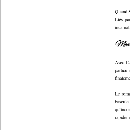
Quand Sh
Liés par
incarnat
Mon a
Avec L’a
particu
finaleme
Le roma
bascul
qu’incom
rapideme