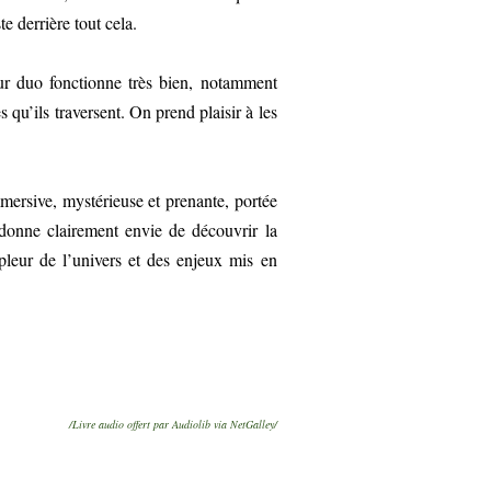
e derrière tout cela.
ur duo fonctionne très bien, notamment
qu’ils traversent. On prend plaisir à les
mmersive, mystérieuse et prenante, portée
e donne clairement envie de découvrir la
pleur de l’univers et des enjeux mis en
/Livre audio offert par Audiolib via NetGalley/