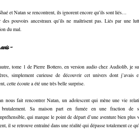
aé et Natan se rencontrent, ils ignorent encore qu’ils sont liés…
 des pouvoirs ancestraux qu’ils ne maîtrisent pas. Liés par une lutte
ion du mal.
vis ~
utre, tome 1 de Pierre Bottero, en version audio chez Audiolib, je sui
lières, simplement curieuse de découvrir cet univers dont j’avais e
nt, cette écoute a été une très belle surprise.
n nous fait rencontrer Natan, un adolescent qui mène une vie relati
e brutalement. Sa maison part en fumée en une fraction de s
préhensible, qui marque le point de départ d’une aventure bien plus v
nt, il se retrouve entraîné dans une réalité qui dépasse totalement ce qu’