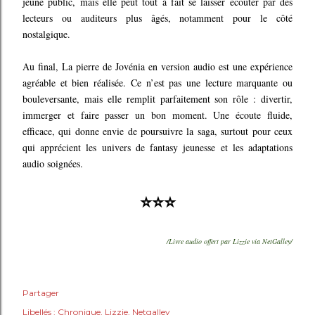
jeune public, mais elle peut tout à fait se laisser écouter par des
lecteurs ou auditeurs plus âgés, notamment pour le côté
nostalgique.
Au final, La pierre de Jovénia en version audio est une expérience
agréable et bien réalisée. Ce n’est pas une lecture marquante ou
bouleversante, mais elle remplit parfaitement son rôle : divertir,
immerger et faire passer un bon moment. Une écoute fluide,
efficace, qui donne envie de poursuivre la saga, surtout pour ceux
qui apprécient les univers de fantasy jeunesse et les adaptations
audio soignées.
⭐⭐⭐
/Livre audio offert par Lizzie via NetGalley/
Partager
Libellés :
Chronique
Lizzie
Netgalley