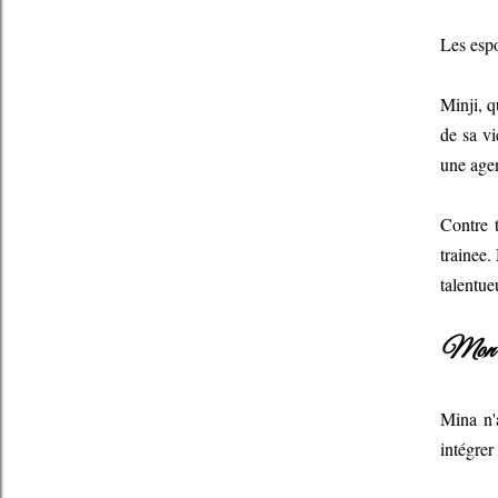
Les espo
Minji, q
de sa vi
une age
Contre t
trainee.
talentueu
Mon a
Mina n'a
intégrer