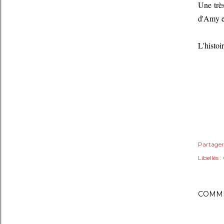
Une trè
d'Amy e
L'histoir
Partager
Libellés :
COMME