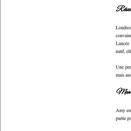
Résum
Londres
convain
Lancée s
natif, e
Une prem
mais aus
Mon a
Amy en e
partie p