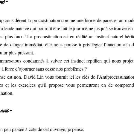
é ~
p considèrent la procrastination comme une forme de paresse, un mode
u lendemain ce qui pourrait être fait le jour même jusqu’à se trouver en 
st plus faux ! La procrastination est en réalité un instinct naturel héri
ce de danger immédiat, elle nous pousse à privilégier l’inaction a?n
utur plus pressant.
mmes-nous condamnés à suivre cet instinct reptilien qui nous projett
s à force d’ajourner sans cesse nos problèmes ?
se est non. David Lin vous fournit ici les clés de l’Antiprocrastination 
ges et les exercices qu’il propose vous permettront en de comprendr
ination.
vis ~
un peu passée à côté de cet ouvrage, je pense.