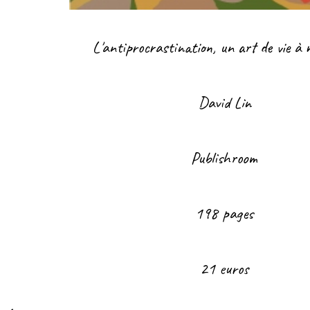
L'antiprocrastination, un art de vie à 
David Lin
Publishroom
198 pages
21 euros