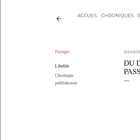
ACCUEIL
CHRONIQUES
P
Partager
2/24/20
DU 
Libellés
PAS
Chronique
publishroom