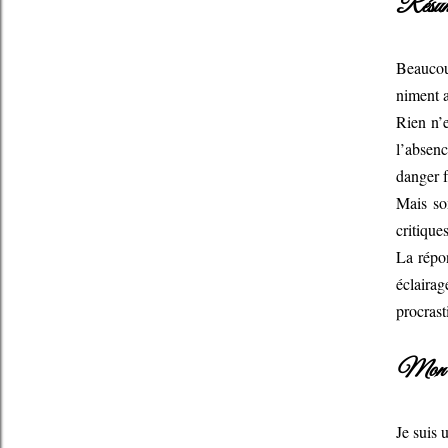
Résum
Beaucou
niment a
Rien n’e
l’absen
danger f
Mais so
critique
La répon
éclaira
procrast
Mon a
Je suis 