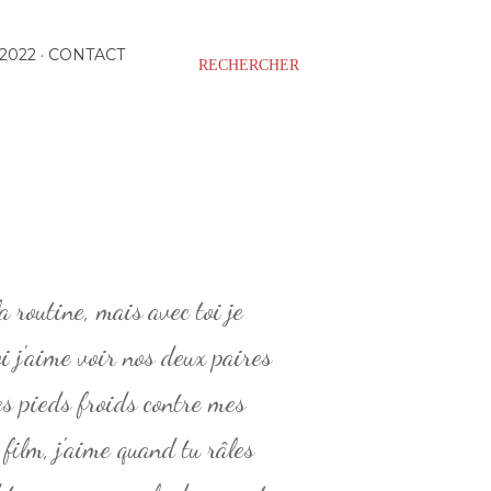
2022
CONTACT
RECHERCHER
a routine, mais avec toi je
i j'aime voir nos deux paires
tes pieds froids contre mes
 film, j'aime quand tu râles