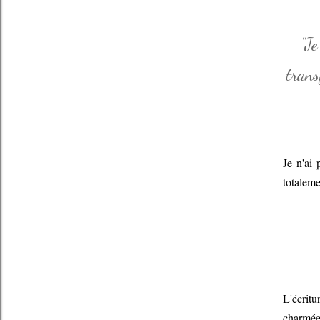
"Je
trans
Je n'ai 
totaleme
L'écrit
charmée 