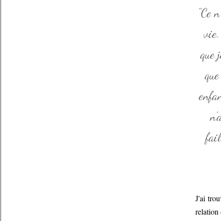
"Ce n
vie.
que 
que
enfan
n'
fai
J'ai tr
relation