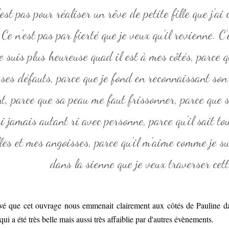
'est pas pour réaliser un rêve de petite fille que j'ai
 Ce n'est pas par fierté que je veux qu'il revienne. C'
je suis plus heureuse quad il est à mes côtés, parce q
 ses défauts, parce que je fond en reconnaissant son
t, parce que sa peau me faut frissonner, parce que s
ai jamais autant ri avec personne, parce qu'il sait t
lles et mes angoisses, parce qu'il m'aime comme je s
dans la sienne que je veux traverser cett
ouvé que cet ouvrage nous emmenait clairement aux côtés de Pauline d
 qui a été très belle mais aussi très affaiblie par d'autres évènements.