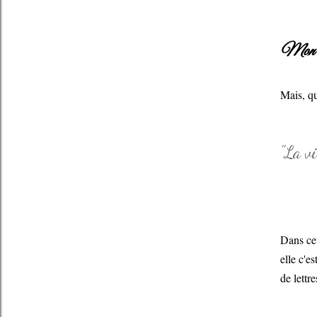
Mon a
Mais, que
"La vi
Dans cet
elle c'e
de lettr