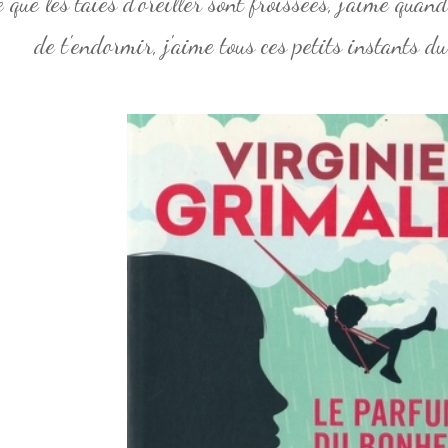
 que les taies d'oreiller sont froissées, j'aime quan
de t'endormir, j'aime tous ces petits instants du