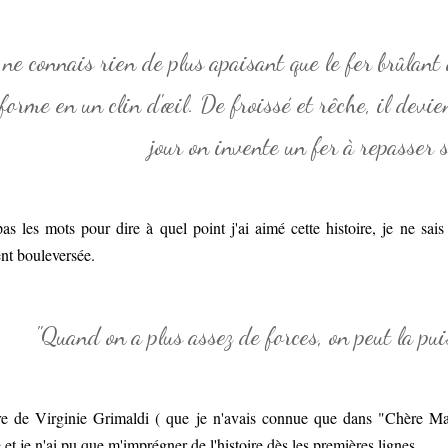
 ne connais rien de plus apaisant que le fer brûlant q
forme en un clin d'œil. De froissé et rêche, il devie
jour on invente un fer à repasser s
pas les mots pour dire à quel point j'ai aimé cette histoire, je ne s
nt bouleversée.
"Quand on a plus assez de forces, on peut la puis
ure de Virginie Grimaldi ( que je n'avais connue que dans "Chère M
et je n'ai pu que m'imprégner de l'histoire dès les premières lignes.