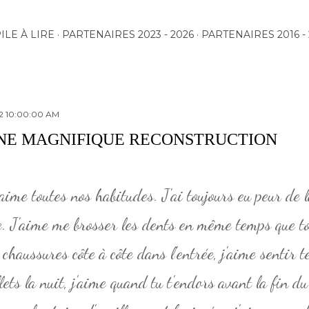
Accéder au contenu principal
ILE À LIRE
PARTENAIRES 2023 - 2026
PARTENAIRES 2016 - 
22 10:00:00 AM
NE MAGNIFIQUE RECONSTRUCTION
'aime toutes nos habitudes. J'ai toujours eu peur de l
e. J'aime me brosser les dents en même temps que to
 chaussures côte à côte dans l'entrée, j'aime sentir 
lets la nuit, j'aime quand tu t'endors avant la fin du