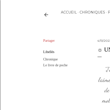
ACCUEIL
CHRONIQUES
P
Partager
4/13/20
☼ U
Libellés
Chronique
Le livre de poche
"J
l'aim
de
mol