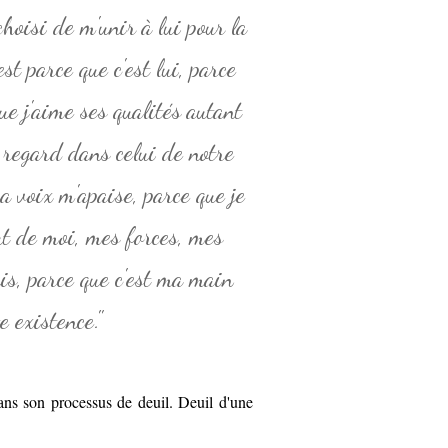
 choisi de m'unir à lui pour la
est parce que c'est lui, parce
ue j'aime ses qualités autant
 regard dans celui de notre
a voix m'apaise, parce que je
out de moi, mes forces, mes
uis, parce que c'est ma main
e existence."
ans son processus de deuil. Deuil d'une