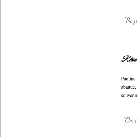
"Si j
Résum
Pauline,
abattue,
souvenir
"On d