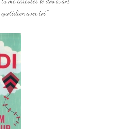
d tu me caresses le dos avant
 quotidien avec toi."