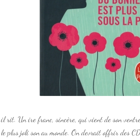
 il rit. Un ire franc, sincère, qui vient de son ventre
 le plus joli son au monde. On devrait offrir des C