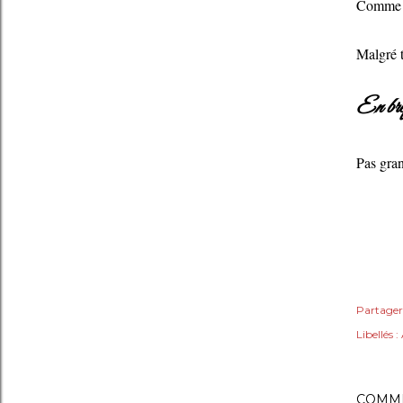
Comme je
Malgré to
En bre
Pas gran
Partager
Libellés :
COMME