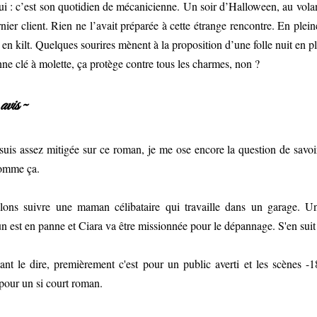
ui : c’est son quotidien de mécanicienne. Un soir d’Halloween, au volan
nier client. Rien ne l’avait préparée à cette étrange rencontre. En ple
en kilt. Quelques sourires mènent à la proposition d’une folle nuit en ple
e clé à molette, ça protège contre tous les charmes, non ?
vis ~
suis assez mitigée sur ce roman, je me ose encore la question de savoir
omme ça.
lons suivre une maman célibataire qui travaille dans un garage. Un
n est en panne et Ciara va être missionnée pour le dépannage. S'en suit
nt le dire, premièrement c'est pour un public averti et les scènes -1
pour un si court roman.