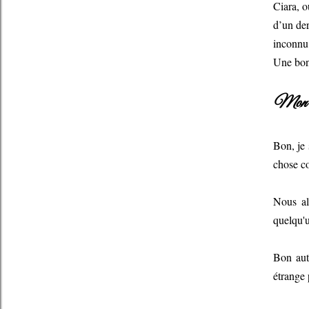
Ciara, o
d’un der
inconnu 
Une bonn
Mon a
Bon, je 
chose c
Nous al
quelqu'u
Bon auta
étrange 