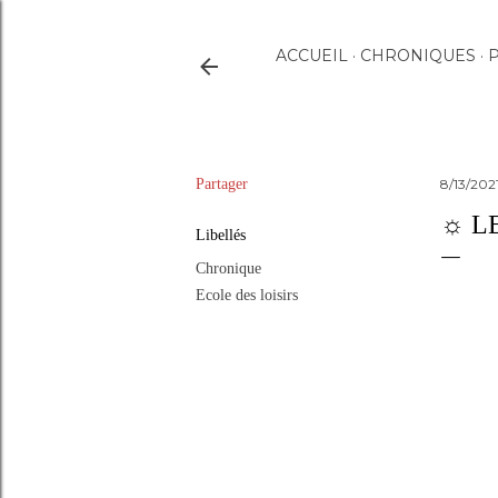
ACCUEIL
CHRONIQUES
P
Partager
8/13/202
☼ L
Libellés
Chronique
Ecole des loisirs