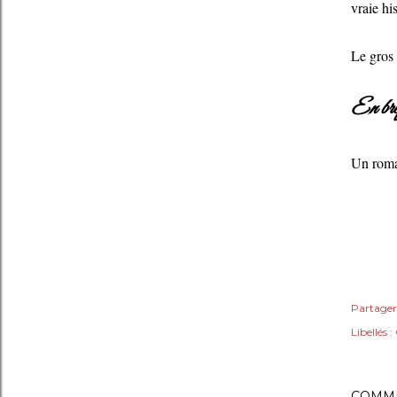
vraie his
Le gros 
En bre
Un roman
Partager
Libellés :
COMME