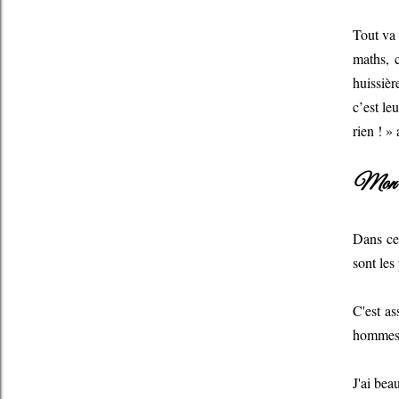
Tout va 
maths, c
huissièr
c’est le
rien ! »
Mon a
Dans ce
sont les
C'est as
hommes/f
J'ai bea