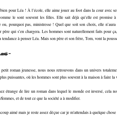
bien pour Léa ! À l’école, elle aime jouer au foot dans la cour avec se
omme le sont souvent les filles. Elle sait déjà qu’elle est promise à 
e ou, pourquoi pas, ministresse ! Quel que soit son choix, elle n’aura
ur père qui s’en chargera. Les hommes sont naturellement faits pour ç
 a tendance à penser Léa. Mais son père et son frère, Tom, vont la pouss
vis ~
 petit roman jeunesse, nous nous retrouvons dans un univers totaleme
 plus puissantes, où les hommes sont plus souvent à la maison à faire la v
sez étrange de lire un roman dans lequel le monde est inversé, cela nou
emmes, et de tout ce que la société a à modifier.
ucoup aimé mais je reste assez déçue car je m'attendais à quelque chose