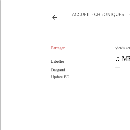
ACCUEIL
CHRONIQUES
P
Partager
5/21/202
♫ M
Libellés
Dargaud
Update BD