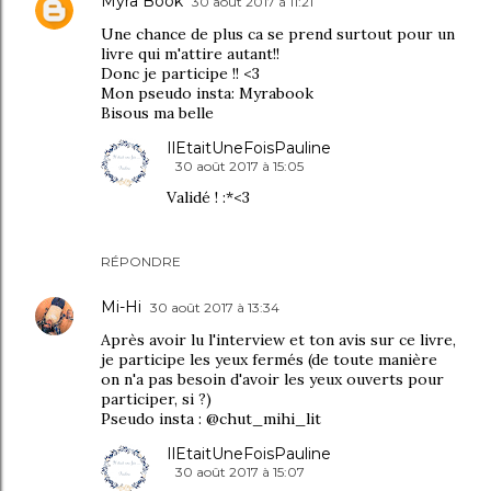
Myra Book
30 août 2017 à 11:21
Une chance de plus ca se prend surtout pour un
livre qui m'attire autant!!
Donc je participe !! <3
Mon pseudo insta: Myrabook
Bisous ma belle
IlEtaitUneFoisPauline
30 août 2017 à 15:05
Validé ! :*<3
RÉPONDRE
Mi-Hi
30 août 2017 à 13:34
Après avoir lu l'interview et ton avis sur ce livre,
je participe les yeux fermés (de toute manière
on n'a pas besoin d'avoir les yeux ouverts pour
participer, si ?)
Pseudo insta : @chut_mihi_lit
IlEtaitUneFoisPauline
30 août 2017 à 15:07