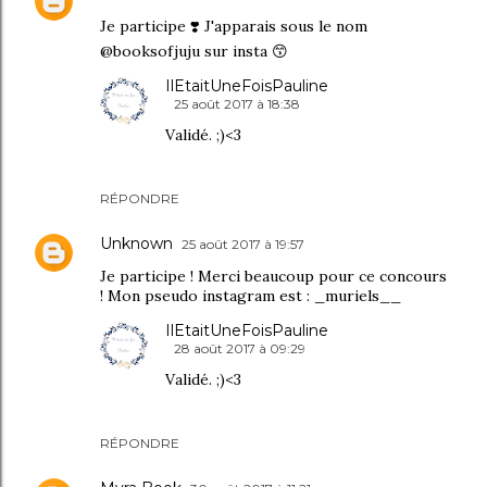
Je participe ❣️ J'apparais sous le nom
@booksofjuju sur insta 😙
IlEtaitUneFoisPauline
25 août 2017 à 18:38
Validé. ;)<3
RÉPONDRE
Unknown
25 août 2017 à 19:57
Je participe ! Merci beaucoup pour ce concours
! Mon pseudo instagram est : _muriels__
IlEtaitUneFoisPauline
28 août 2017 à 09:29
Validé. ;)<3
RÉPONDRE