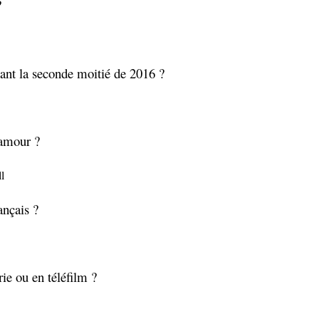
 ?
ant la seconde moitié de 2016 ?
'amour ?
l
ançais ?
ie ou en téléfilm ?