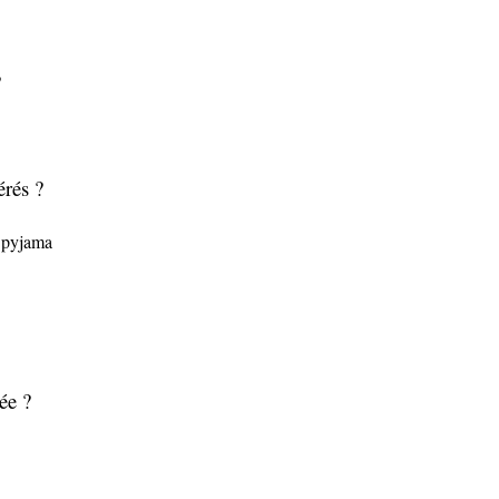
?
érés ?
n pyjama
née ?