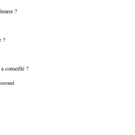
pleurer ?
e ?
a conseillé ?
osserand